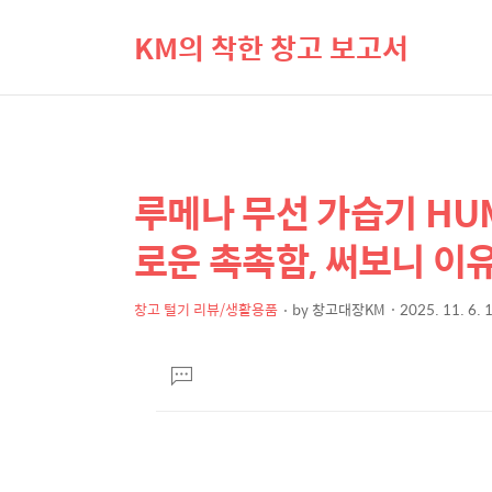
KM의 착한 창고 보고서
루메나 무선 가습기 HUMI
상
본
문
세
로운 촉촉함, 써보니 이
제
컨
목
텐
창고 털기 리뷰/생활용품
by
창고대장KM
2025. 11. 6. 
본
츠
문
댓
글
달
기