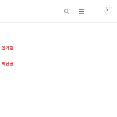
검
메
색
뉴
추
인기글
가
정
최신글
보