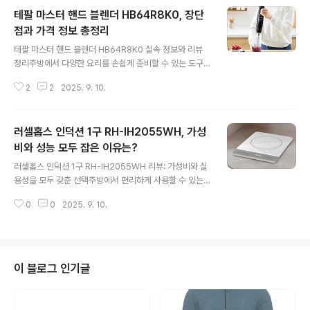
게, 다양한 활용도를 갖춘 것이 특징입니다. 제품 정보를 종
테팔 마스터 핸드 블렌더 HB64R8K0, 장단
합하여, 아이패드 11세대의 핵심 기능과 특징을 서술형으
로 자세히 정리해보겠습니다.아이패드 11세대 128GB 주
점과 가격 정보 총정리
글 내용
요 사양가장 주목할 부분은 애플의 A16 바이오닉 칩이 탑
테팔 마스터 핸드 블렌더 HB64R8K0 실속 정보와 리뷰
재되었다는 점입니다. 이는 현재 아이폰 상위 기종에도 사
정리주방에서 다양한 요리를 손쉽게 준비할 수 있는 도구
용되는 고성능 프로세서로, 앱 실행 속도, 게임 구동, 사진
는 생활의 질을 높여줍니다. 최근 주목받는 제품 중 하나가
및 영상 편집과 같은 고사양 작업에서도 안정적인 퍼포먼
2
2
2025. 9. 10.
바로 테팔 마스터 핸드 블렌더 HB64R8K0입니다. 이 제
스를 보여줍니다.디스플레이..
품은 간단한 스무디부터 이유식, 그리고 수프까지 폭넓은
활용이 가능하다는 점에서 많은 관심을 받고 있습니다. 본
러셀홉스 인덕션 1구 RH-IH2055WH, 가성
글에서는 제품의 특징, 구성품, 장단점, 구매 정보 등을 꼼
꼼하게 정리하여 소개하겠습니다.테팔 마스터 핸드 블렌더
비와 성능 모두 잡은 이유는?
글 내용
제품 개요테팔이 2024년 8월에 국내에 출시한 최신 모델
러셀홉스 인덕션 1구 RH-IH2055WH 리뷰: 가성비와 실
인 마스터 핸드 블렌더는 강력한 1000W 모터와 20단계
용성을 모두 갖춘 선택주방에서 편리하게 사용할 수 있는
속도 조절, 그리고 터보 기능을 갖춘 점이 가장 큰 특징입니
인덕션 제품은 이제 많은 가정에서 기본 조리 기기로 자리
다. 출력이 높아 단단한 재료도 손쉽게 갈아낼 수 있으며,
0
0
2025. 9. 10.
잡고 있습니다. 특히 1인 가구나 소형 주방을 가진 소비자
세밀한 속도 조절로 ..
들에게는 공간 활용도가 높은 1구 인덕션이 실용적인 대안
으로 주목받고 있습니다. 오늘은 2025년 1월에 출시된 신
제품, 러셀홉스 인덕션 1구 RH-IH2055WH에 대해 자세
히 살펴보겠습니다. 제품의 스펙과 장점, 아쉬운 점까지 꼼
이 블로그 인기글
꼼히 정리하여 현명한 선택을 도와드리겠습니다.제품 기본
스펙과 특징러셀홉스 인덕션 RH-IH2055WH는 기본에
충실하면서도 합리적인 가격을 갖춘 것이 특징입니다. 크