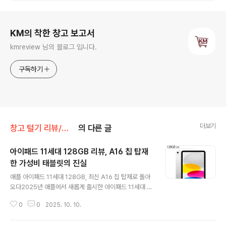
로그 정보
KM의 착한 창고 보고서
kmreview 님의 블로그 입니다.
구독하기
더보기
창고 털기 리뷰/가전 IT
의 다른 글
아이패드 11세대 128GB 리뷰, A16 칩 탑재
한 가성비 태블릿의 진실
글 내용
애플 아이패드 11세대 128GB, 최신 A16 칩 탑재로 돌아
오다2025년 애플에서 새롭게 출시한 아이패드 11세대 1
28GB 모델은 태블릿 시장에서 주목할 만한 가성비 제품
0
0
2025. 10. 10.
으로 떠오르고 있습니다. 합리적인 가격대에 최신 A16 바
이오닉 칩셋을 탑재하고, 11인치 디스플레이와 적절한 무