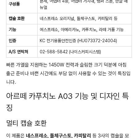
본체, 어댑터 4종, 어댑터 거치대, 탬퍼 스푼, 한글 매
구성품
뉴얼
캡슐 호환
네스프레소 오리지널, 돌체구스토, 카피탈리 등
기능
에스프레소, 아메리카노, 카푸치노, 라떼 거품 기능
인증
KС 전기용품안전인증 (HU073372-24004)
A/S 연락처
02-588-5842 (나이스커피시스템)
빠른 가열을 지원하는 1450W 전력과 슬림한 크기 덕분에 아침
출근 준비나 바쁜 시간에도 부담 없이 사용할 수 있는 것이 특징입
니다.
아르떼 카푸치노 A03 기능 및 디자인 특
징
멀티 캡슐 호환
이 제품은
네스프레소, 돌체구스토, 카피탈리
등 3사의 캡슐을 모