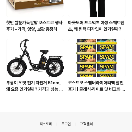
햇반 쌀눈가득쌀밥 코스트코 행사
아웃도어 프로덕츠 여성 스웨트팬
후기 – 가격, 영양, 보관 총정리
츠, 왜 핀턱 디자인이 인기일까?
부릉이 Y 펫 전기 자전거 51cm,
코스트코 스팸버라이어티팩 할인
왜 요즘 인기일까? 가격과 성능 총
후기 | 클래식·라이트 맛 비교와 가
정리
격 정리
의안내
티스토리
로그인
고객센터