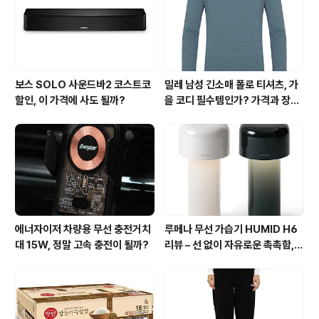
기와 무게는 가로 280mm, 세로 350mm, 높이 22.8m
m로 제작되었으며 무..
보스 SOLO 사운드바2 코스트코
밀레 남성 긴소매 폴로 티셔츠, 가
할인, 이 가격에 사도 될까?
을 코디 필수템인가? 가격과 장점
총정리
에너자이저 차량용 무선 충전거치
루메나 무선 가습기 HUMID H6
대 15W, 정말 고속 충전이 될까?
리뷰 – 선 없이 자유로운 촉촉함,
써보니 이유 있네요