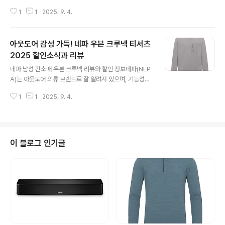
아우터입니다. 특히 바람이 강하고 일교차가 큰 날씨에는
1
1
2025. 9. 4.
방풍 기능이 좋은 재킷이 필수적입니다. 이번 글에서는 아
이더 남성 2 레이어 방풍 재킷에 대해 자세히 살펴보겠습
니다. 이 제품은 합리적인 가격과 실용적인 기능으로 많은
아웃도어 감성 가득! 네파 우븐 크루넥 티셔츠
소비자들의 주목을 받고 있으며, 일상복은 물론 아웃도어
활동까지 두루 활용할 수 있는 점이 큰 장점입니다.아이더
2025 할인소식과 리뷰
글 내용
남성 2 레이어 방풍 재킷 기본 정보아이더는 오랜 기간 아
네파 남성 긴소매 우븐 크루넥 리뷰와 할인 정보네파(NEP
웃도어 시장에서 인정받아 온 브랜드입니다. 기능성과 내
A)는 아웃도어 의류 브랜드로 잘 알려져 있으며, 기능성과
구성을 동시에 고려한 제품을 꾸준히 출시해 왔으며, 이번
디자인을 모두 갖춘 다양한 제품을 선보이고 있습니다. 이
에 소개하는 방풍 재킷 역시 아이더의 철학이 잘 반영된 제
1
1
2025. 9. 4.
번 글에서는 네파의 남성 긴소매 우븐 크루넥 티셔츠에 대
품입니다. 기본적인 상품 정보는 아래..
해 상세히 살펴보고자 합니다. 제품 정보와 소비자 후기를
기반으로 작성되었습니다. 구매를 고려하시는 분들께 도움
이 될 수 있도록 가격, 소재, 기능, 후기를 충실히 정리하였
습니다.네파 남성 긴소매 우븐 크루넥, 어떤 제품인가?네파
이 블로그 인기글
의 남성 긴소매 우븐 크루넥은 이름에서 알 수 있듯이 우븐
(Woven) 소재와 크루넥 디자인이 특징입니다. 보통 우븐
소재는 직조된 원단을 의미하며, 바람을 막아주고 보온성
을 유지하는 역할을 합니다. 이는 기존의 후리스보다 한층
업그레이드된 기능성을 제공하..