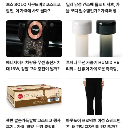
보스 SOLO 사운드바2 코스트코
밀레 남성 긴소매 폴로 티셔츠, 가
할인, 이 가격에 사도 될까?
을 코디 필수템인가? 가격과 장점
총정리
에너자이저 차량용 무선 충전거치
루메나 무선 가습기 HUMID H6
대 15W, 정말 고속 충전이 될까?
리뷰 – 선 없이 자유로운 촉촉함,
써보니 이유 있네요
햇반 쌀눈가득쌀밥 코스트코 행사
아웃도어 프로덕츠 여성 스웨트팬
후기 – 가격, 영양, 보관 총정리
츠, 왜 핀턱 디자인이 인기일까?