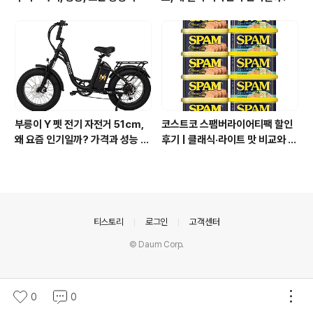
부릉이 Y 펫 전기 자전거 51cm,
코스트코 스팸버라이어티팩 할인
왜 요즘 인기일까? 가격과 성능 총
후기 | 클래식·라이트 맛 비교와 가
정리
격 정리
의안내
티스토리
로그인
고객센터
© Daum Corp.
0
0