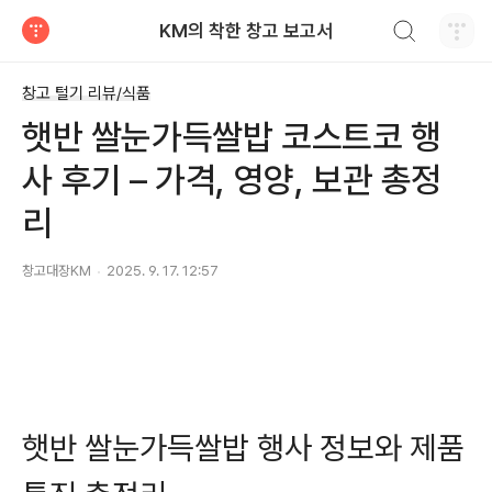
검색하기
KM의 착한 창고 보고서
티스토리
창고 털기 리뷰/식품
햇반 쌀눈가득쌀밥 코스트코 행
사 후기 – 가격, 영양, 보관 총정
리
창고대장KM
2025. 9. 17. 12:57
햇반 쌀눈가득쌀밥 행사 정보와 제품