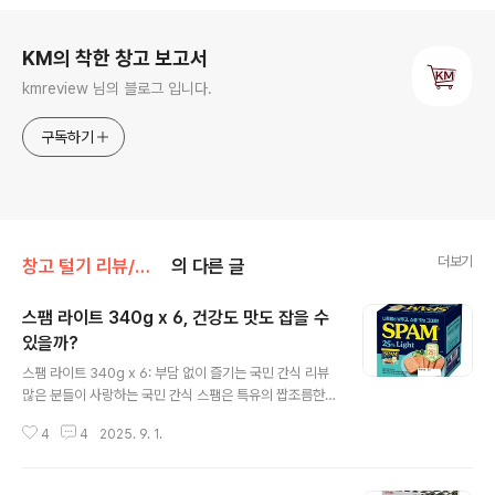
로그 정보
KM의 착한 창고 보고서
kmreview 님의 블로그 입니다.
구독하기
더보기
창고 털기 리뷰/식품
의 다른 글
스팸 라이트 340g x 6, 건강도 맛도 잡을 수
있을까?
글 내용
스팸 라이트 340g x 6: 부담 없이 즐기는 국민 간식 리뷰
많은 분들이 사랑하는 국민 간식 스팸은 특유의 짭조름한
풍미로 밥상 위에서 빠지지 않는 인기 제품입니다. 하지만
4
4
2025. 9. 1.
나트륨 함량이 높아 건강을 신경 쓰는 소비자들에게는 다
소 부담이 될 수 있습니다. 이러한 고민을 덜어주기 위해 출
시된 제품이 바로 스팸 라이트 340g x 6입니다. 본 글에