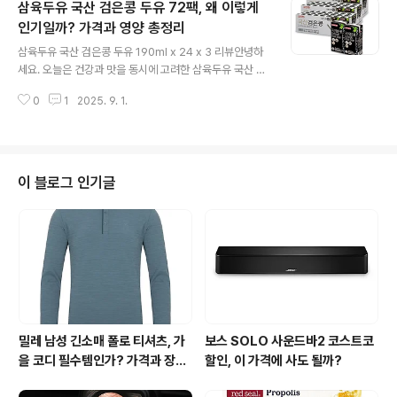
삼육두유 국산 검은콩 두유 72팩, 왜 이렇게
서는 해당 제품의 특징, 가격 정보, 영양 성분, 조리법, 보관
법, 그리고 소비자 평가를 종합적으로 살펴보겠습니다.구
인기일까? 가격과 영양 총정리
글 내용
성 및 가격 정보스팸 라이트 340g x 6 세트는 340g 캔
삼육두유 국산 검은콩 두유 190ml x 24 x 3 리뷰안녕하
이 6개 들어 있어 넉넉하게 즐길 수 있는 구성입니다. 가족
세요. 오늘은 건강과 맛을 동시에 고려한 삼육두유 국산 검
단위는 물론 1인 가구에도 보관과 활용이 용이합니다.판매
은콩 두유 190ml 24팩 세트 3개 묶음, 총 72팩 제품에
금액: 34,990원할인금액: 6,000원총 결제금액: 28,990
0
1
2025. 9. 1.
대해 정리해 보겠습니다. 두유는 단순히 음료라고 생각하
원..
기 쉽지만, 이번 제품은 검은콩의 고소함과 영양을 담은 건
강식품으로 평가받고 있습니다. 제품 정보를 중심으로 정
리했으며, 소비자들의 평가를 충실히 반영하여 안내드리겠
습니다.제품 구성과 가격이 제품은 190ml 두유팩 24개가
이 블로그 인기글
한 세트이며, 이를 3세트 묶어 총 72팩으로 구성되어 있습
니다. 1회 음용량에 적합한 소용량으로 언제 어디서나 부담
없이 즐기실 수 있습니다. 특히 휴대성이 좋아 가정, 사무
실, 운동 후 등 다양한 상황에서 활용도가 높습니다.가격은
일반 판매가가 ..
밀레 남성 긴소매 폴로 티셔츠, 가
보스 SOLO 사운드바2 코스트코
을 코디 필수템인가? 가격과 장점
할인, 이 가격에 사도 될까?
총정리