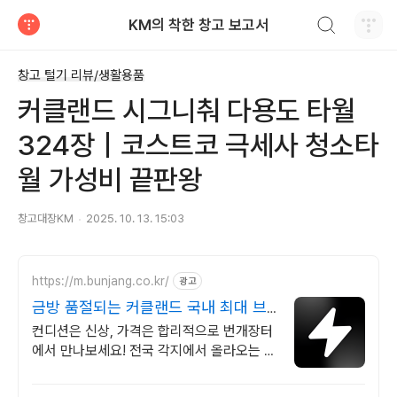
검색하기
KM의 착한 창고 보고서
티스토리
창고 털기 리뷰/생활용품
커클랜드 시그니춰 다용도 타월
324장｜코스트코 극세사 청소타
월 가성비 끝판왕
창고대장KM
2025. 10. 13. 15:03
https://m.bunjang.co.kr/
광고
금방 품절되는 커클랜드 국내 최대 브
랜드 중고거래
컨디션은 신상, 가격은 합리적으로 번개장터
에서 만나보세요! 전국 각지에서 올라오는 전
국구 최다 상품 매일 10만 개 이상의 신규 상
품 업로드