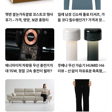
햇반 쌀눈가득쌀밥 코스트코 행사
밀레 남성 긴소매 폴로 티셔츠, 가
후기 – 가격, 영양, 보관 총정리
을 코디 필수템인가? 가격과 장점
총정리
에너자이저 차량용 무선 충전거치
루메나 무선 가습기 HUMID H6
대 15W, 정말 고속 충전이 될까?
리뷰 – 선 없이 자유로운 촉촉함,
써보니 이유 있네요