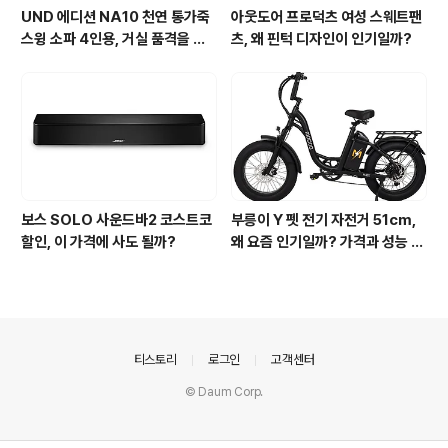
UND 에디션 NA10 천연 통가죽
아웃도어 프로덕츠 여성 스웨트팬
스윙 소파 4인용, 거실 품격을 완
츠, 왜 핀턱 디자인이 인기일까?
성하다
보스 SOLO 사운드바2 코스트코
부릉이 Y 펫 전기 자전거 51cm,
할인, 이 가격에 사도 될까?
왜 요즘 인기일까? 가격과 성능 총
정리
의안내
티스토리
로그인
고객센터
© Daum Corp.