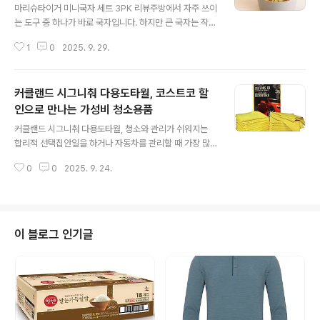
마리슈타이거 미니국자 세트 3PK 리뷰주방에서 자주 쓰이
는 도구 중 하나가 바로 국자입니다. 하지만 큰 국자는 작은
냄비나 개인 앞접시에 사용하기에는 다소 불편할 때가 많
1
0
2025. 9. 29.
습니다. 이럴 때 활용하기 좋은 것이 바로 마리슈타이거 미
니국자 세트 3PK입니다. 이번 글에서는 해당 제품의 가격
과 행사 정보, 브랜드 특징, 제품 구성과 장단점, 디자인, 추
커클랜드 시그니춰 다용도타월, 코스트코 할
천 대상까지 꼼꼼하게 살펴보겠습니다.코스트코 할인 행사
와 가격 정보마리슈타이거 미니국자 세트는 현재 코스트코
인으로 만나는 가성비 청소용품
글 내용
에서 판매되고 있습니다. 정상가는 18,490원이지만 행사
커클랜드 시그니춰 다용도타월, 청소와 관리가 쉬워지는
기간에는 3,500원이 할인되어 14,990원에 구매할 수 있
합리적 선택집안일을 하거나 자동차를 관리할 때 가장 많
습니다. 배송비가 포함된 금액이라 추가 비용이 들지 않는
이 고민하게 되는 부분 중 하나는 바로 청소 도구입니다. 먼
점도 장점입니다. 이번 할인 행사는 2025년 9월 29일부
0
0
2025. 9. 24.
지와 물기, 각종 오염물들을 얼마나 깔끔하게 제거할 수 있
터 10월 12일까지 ..
는지가 중요하며, 동시에 재사용이 가능해야 경제적인 부
담을 줄일 수 있습니다. 이러한 조건을 만족시키는 제품으
로 많은 소비자들이 선택하는 것이 바로 커클랜드 시그니
춰 다용도타월입니다. 코스트코에서 꾸준히 인기 있는 제
이 블로그 인기글
품으로, 대량 구매가 가능한 점과 더불어 실용성과 가성비
를 동시에 잡을 수 있는 제품으로 평가받고 있습니다.커클
랜드 시그니춰 다용도타월 가격 및 행사 정보제품을 선택
할 때 가격 정보는 빼놓을 수 없는 요소입니다. 코스트코에
서는 해당 제품에 대해 행사 기간 동안 할인 혜택을..