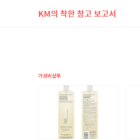
KM의 착한 창고 보고서
가성비샴푸