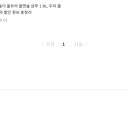
더 울트라 쿨멘솔 샴푸 1.8L, 두피 쿨
와 할인 정보 총정리
9.01
페
이전
1
다음
이
징