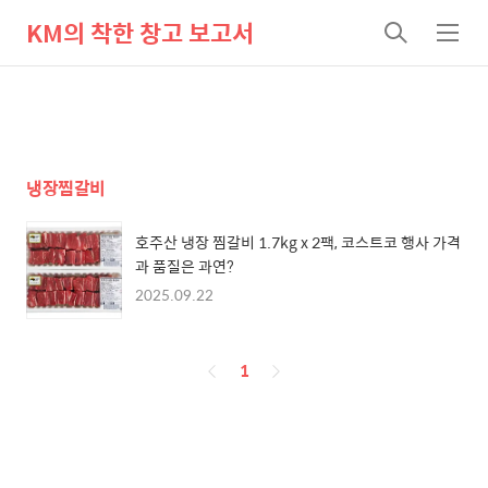
KM의 착한 창고 보고서
검
메
색
뉴
냉장찜갈비
호주산 냉장 찜갈비 1.7kg x 2팩, 코스트코 행사 가격
과 품질은 과연?
2025.09.22
페
1
이
징