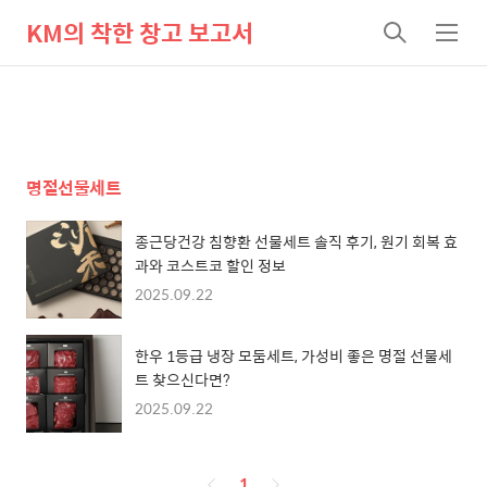
KM의 착한 창고 보고서
검
메
색
뉴
명절선물세트
종근당건강 침향환 선물세트 솔직 후기, 원기 회복 효
과와 코스트코 할인 정보
2025.09.22
한우 1등급 냉장 모둠세트, 가성비 좋은 명절 선물세
트 찾으신다면?
2025.09.22
페
1