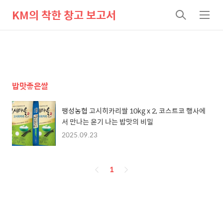
KM의 착한 창고 보고서
검
메
색
뉴
밥맛좋은쌀
팽성농협 고시히카리쌀 10kg x 2, 코스트코 행사에
서 만나는 윤기 나는 밥맛의 비밀
2025.09.23
페
1
이
징