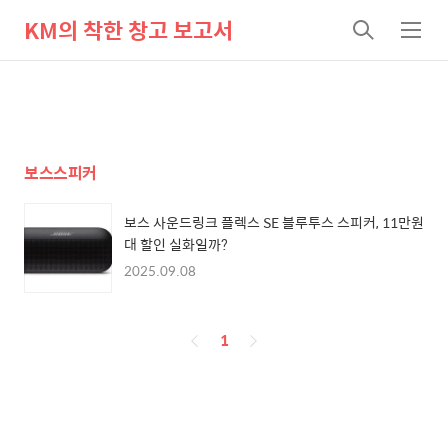
KM의 착한 창고 보고서
검
메
색
뉴
보스스피커
보스 사운드링크 플렉스 SE 블루투스 스피커, 11만원
대 할인 실화일까?
2025.09.08
페
1
이
징