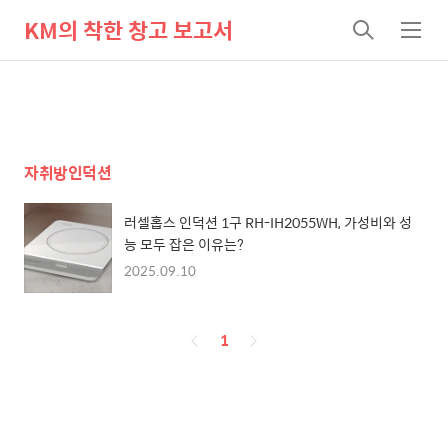
KM의 착한 창고 보고서
검
메
색
뉴
자취방인덕션
러셀홉스 인덕션 1구 RH-IH2055WH, 가성비와 성
능 모두 잡은 이유는?
2025.09.10
페
1
이
징