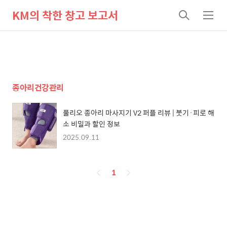
KM의 착한 창고 보고서
검
메
색
뉴
종아리건강관리
풀리오 종아리 마사지기 V2 퍼플 리뷰 | 붓기·피로 해
소 비밀과 할인 정보
2025.09.11
페
1
이
징