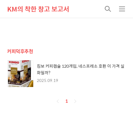
KM의 착한 창고 보고서
검
메
색
뉴
커피덕후추천
킴보 커피캡슐 120개입, 네스프레소 호환 이 가격 실
화일까?
2025.09.19
페
1
이
징