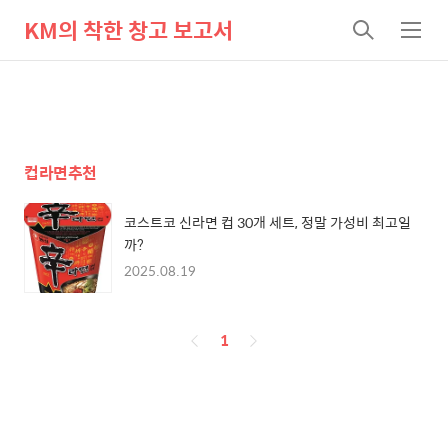
KM의 착한 창고 보고서
검
메
색
뉴
컵라면추천
코스트코 신라면 컵 30개 세트, 정말 가성비 최고일
까?
2025.08.19
페
1
이
징