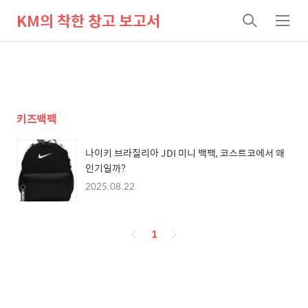
KM의 착한 창고 보고서
검
메
색
뉴
키즈백팩
나이키 브라질리아 JDI 미니 백팩, 코스트코에서 왜
인기일까?
2025.08.22
페
1
이
징