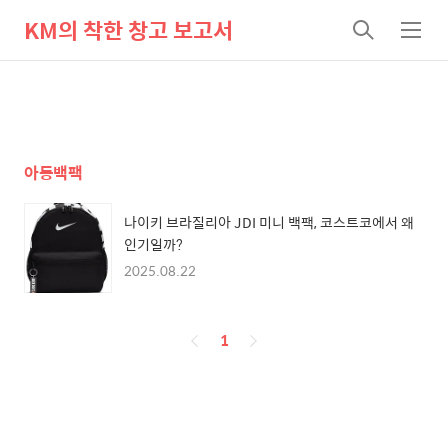
KM의 착한 창고 보고서
검
메
색
뉴
아동백팩
나이키 브라질리아 JDI 미니 백팩, 코스트코에서 왜
인기일까?
2025.08.22
페
1
이
징