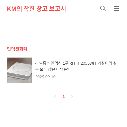
KM의 착한 창고 보고서
검
메
색
뉴
인덕션화력
러셀홉스 인덕션 1구 RH-IH2055WH, 가성비와 성
능 모두 잡은 이유는?
2025.09.10
페
1
이
징